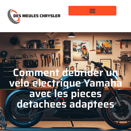
Comment debrider un
velo electrique Yamaha
avec les pieces
detachees adaptees