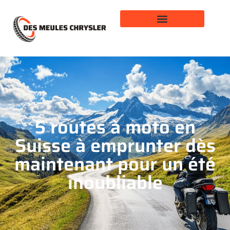
5 routes à moto en
Suisse à emprunter dès
maintenant pour un été
inoubliable